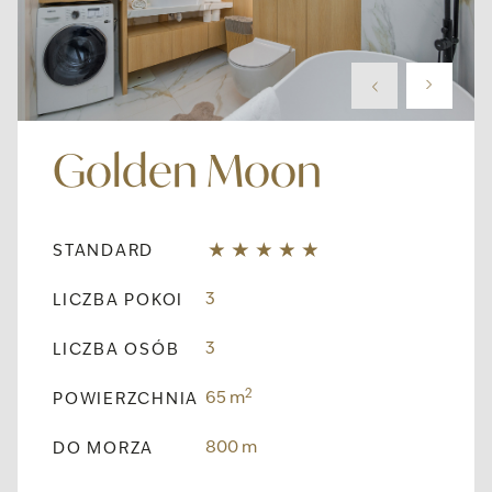
Golden Moon
STANDARD
3
LICZBA POKOI
3
LICZBA OSÓB
2
65 m
POWIERZCHNIA
800 m
DO MORZA