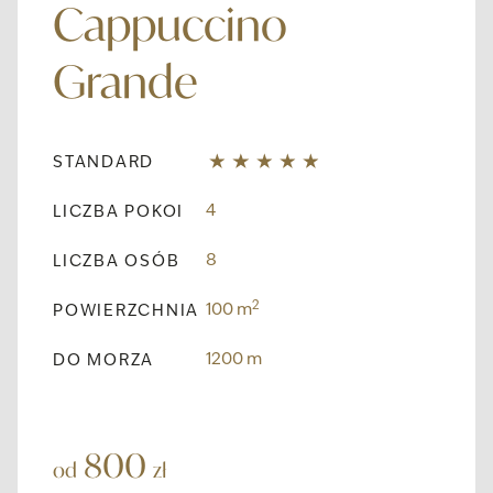
Cappuccino
Grande
STANDARD
4
LICZBA POKOI
8
LICZBA OSÓB
2
100 m
POWIERZCHNIA
1200 m
DO MORZA
800
od
zł