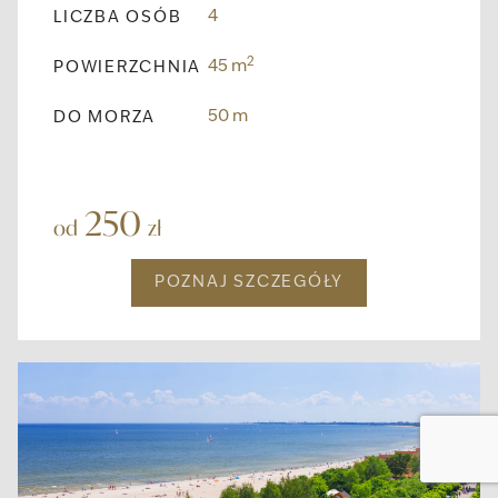
4
LICZBA OSÓB
2
45 m
POWIERZCHNIA
50 m
DO MORZA
250
od
zł
POZNAJ SZCZEGÓŁY