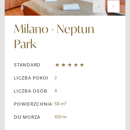
Milano - Neptun
Park
STANDARD
2
LICZBA POKOI
4
LICZBA OSÓB
2
58 m
POWIERZCHNIA
100 m
DO MORZA