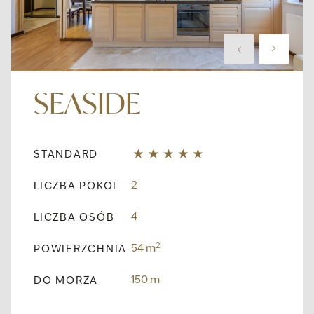
SEASIDE
STANDARD
2
LICZBA POKOI
4
LICZBA OSÓB
2
54 m
POWIERZCHNIA
150 m
DO MORZA