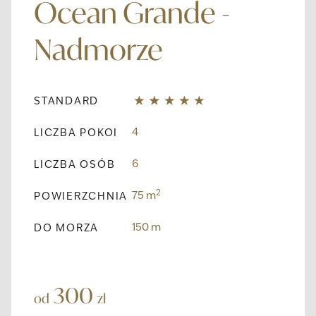
Ocean Grande -
Nadmorze
STANDARD
4
LICZBA POKOI
6
LICZBA OSÓB
2
75 m
POWIERZCHNIA
150 m
DO MORZA
300
od
zł