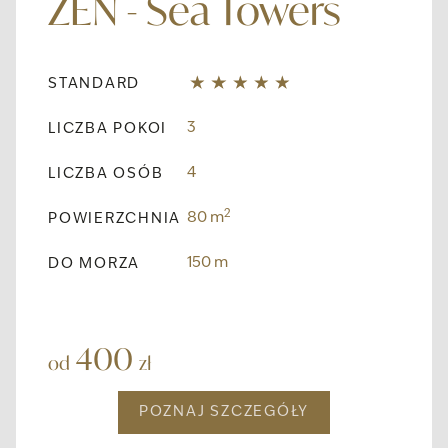
ZEN - Sea Towers
STANDARD
3
LICZBA POKOI
4
LICZBA OSÓB
2
80 m
POWIERZCHNIA
150 m
DO MORZA
400
od
zł
POZNAJ SZCZEGÓŁY