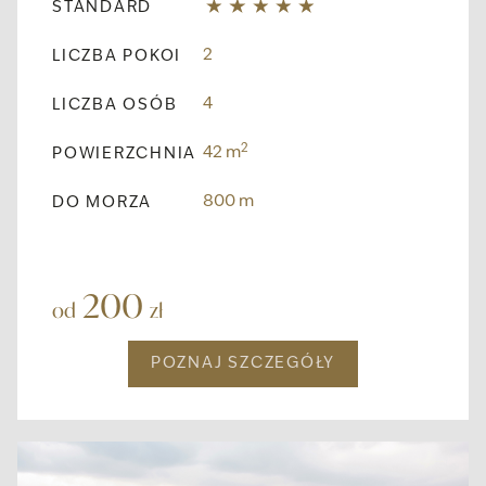
STANDARD
2
LICZBA POKOI
4
LICZBA OSÓB
2
42 m
POWIERZCHNIA
800 m
DO MORZA
200
od
zł
POZNAJ SZCZEGÓŁY