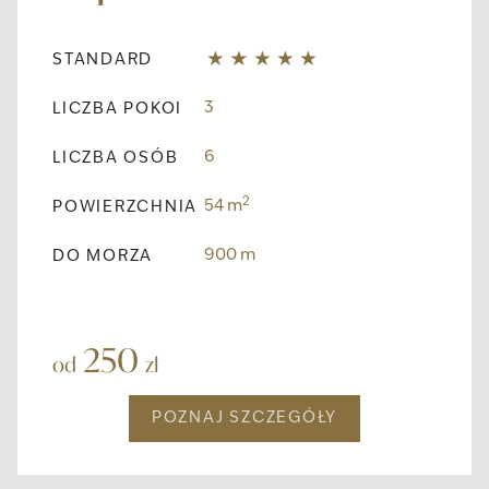
STANDARD
3
LICZBA POKOI
6
LICZBA OSÓB
2
54 m
POWIERZCHNIA
900 m
DO MORZA
250
od
zł
POZNAJ SZCZEGÓŁY