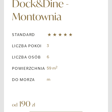
Dock&Dine -
Montownia
STANDARD
3
LICZBA POKOI
6
LICZBA OSÓB
2
59 m
POWIERZCHNIA
m
DO MORZA
190
od
zł