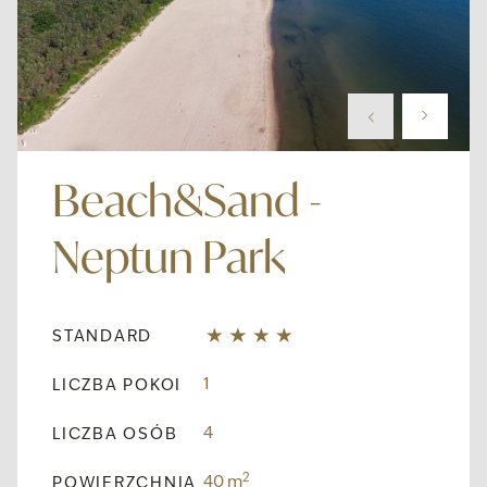
Beach&Sand -
Neptun Park
STANDARD
1
LICZBA POKOI
4
LICZBA OSÓB
2
40 m
POWIERZCHNIA