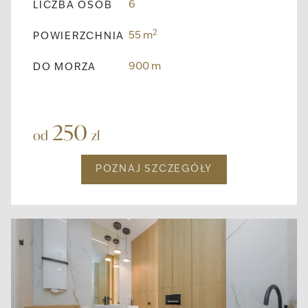
6
LICZBA OSÓB
2
55 m
POWIERZCHNIA
900 m
DO MORZA
250
od
zł
POZNAJ SZCZEGÓŁY