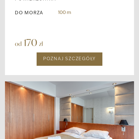
100 m
DO MORZA
170
od
zł
POZNAJ SZCZEGÓŁY