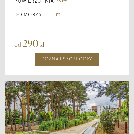
2
75 m
POWIERZCHNIA
m
DO MORZA
290
od
zł
POZNAJ SZCZEGÓŁY