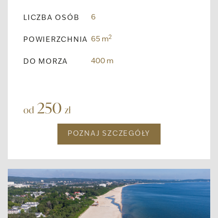
6
LICZBA OSÓB
2
65 m
POWIERZCHNIA
400 m
DO MORZA
250
od
zł
POZNAJ SZCZEGÓŁY