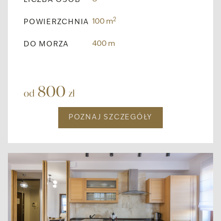
LICZBA OSÓB
2
100 m
POWIERZCHNIA
400 m
DO MORZA
800
od
zł
POZNAJ SZCZEGÓŁY