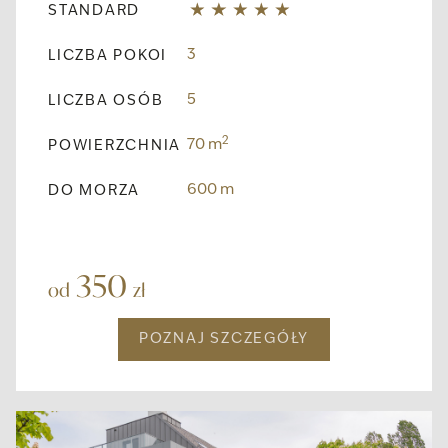
STANDARD
3
LICZBA POKOI
5
LICZBA OSÓB
2
70 m
POWIERZCHNIA
600 m
DO MORZA
350
od
zł
POZNAJ SZCZEGÓŁY