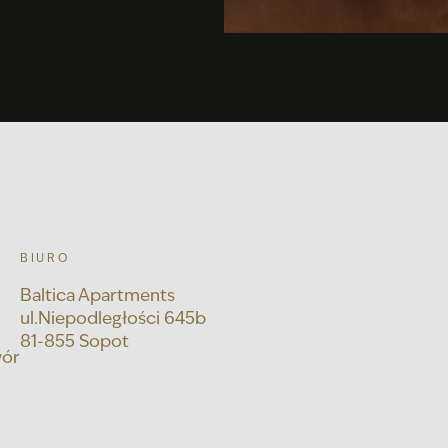
BIURO
Baltica Apartments
ul.Niepodległości 645b
81-855 Sopot
wór