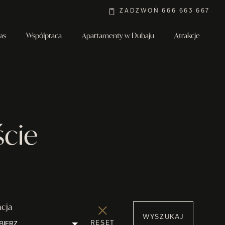
ZADZWOŃ 666 663 667
as
Współpraca
Apartamenty w Dubaju
Atrakcje
cie
acja
RESET
BIERZ