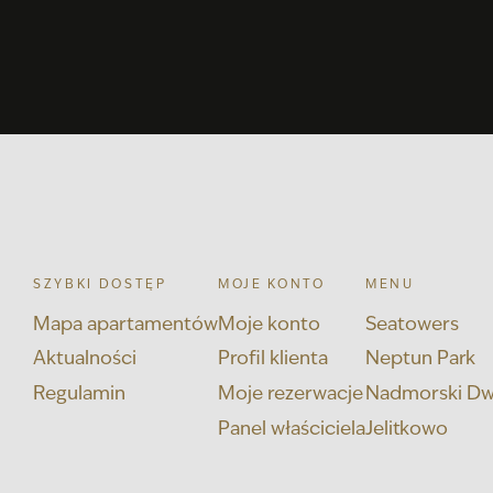
SZYBKI DOSTĘP
MOJE KONTO
MENU
Mapa apartamentów
Moje konto
Seatowers
Aktualności
Profil klienta
Neptun Park
Regulamin
Moje rezerwacje
Nadmorski D
Panel właściciela
Jelitkowo