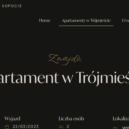
W SOPOCIE
Home
Apartamenty w Trójmieście
O n
Znajdź
artament w Trójmieś
Wyjazd
Liczba osób
Lokaliz
WY