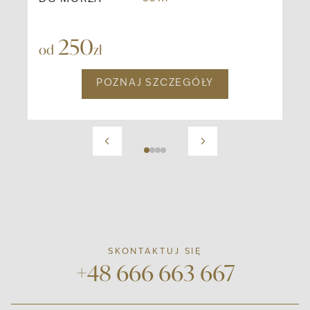
DO
250
od
od
zł
POZNAJ SZCZEGÓŁY
SKONTAKTUJ SIĘ
+48 666 663 667