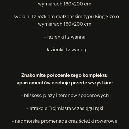
wymiarach 160×200 cm
– sypialni I z łóżkiem małżeńskim typu King Size o
wymiarach 160×200 cm
– łazienki I z wanną
– łazienki II z wanną
Znakomite położenie tego kompleksu
apartamentów cechuje przede wszystkim:
– bliskość plaży i terenów spacerowych
– atrakcje Trójmiasta w zasięgu ręki
– nadmorska promenada oraz ścieżki rowerowe