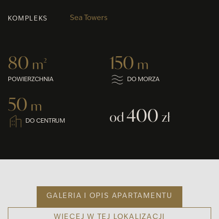
Sea Towers
KOMPLEKS
80
150
m
2
m
POWIERZCHNIA
DO MORZA
50
m
400
od
zł
DO CENTRUM
GALERIA I OPIS APARTAMENTU
WIĘCEJ W TEJ LOKALIZACJI