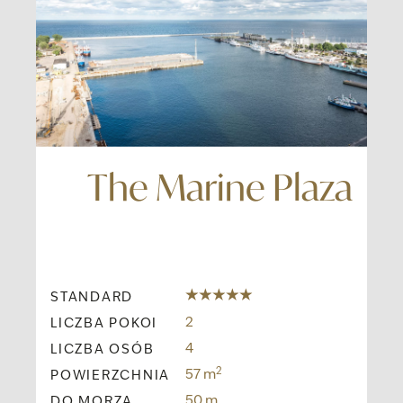
ER
The Marine Plaza
STANDARD
ST
2
LICZBA POKOI
LI
4
LICZBA OSÓB
LI
2
57 m
POWIERZCHNIA
PO
50 m
DO MORZA