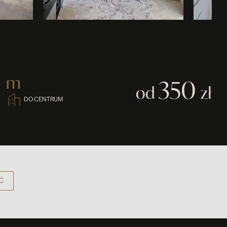
m
350
od
zł
DO CENTRUM
Ć