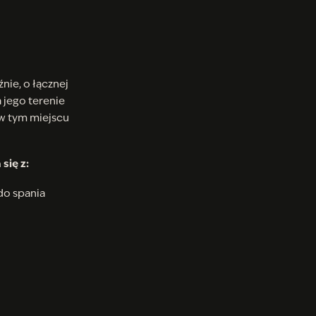
nie, o łącznej
 jego terenie
 w tym miejscu
się z:
do spania