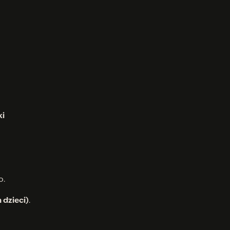
ki
o.
 dzieci)
.