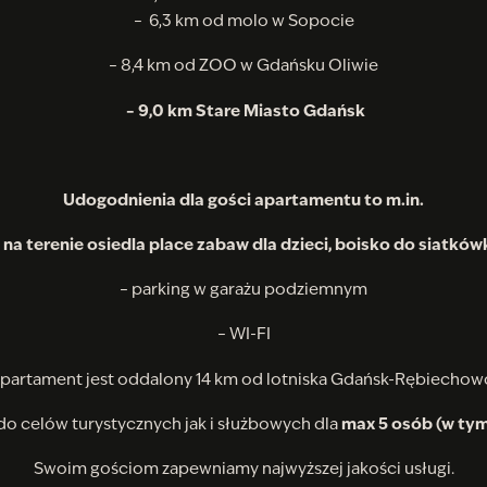
– 6,3 km od molo w Sopocie
– 8,4 km od ZOO w Gdańsku Oliwie
– 9,0 km Stare Miasto Gdańsk
Udogodnienia dla gości apartamentu to m.in.
 na terenie osiedla place zabaw dla dzieci, boisko do siatków
– parking w garażu podziemnym
– WI-FI
partament jest oddalony 14 km od lotniska Gdańsk-Rębiechow
do celów turystycznych jak i służbowych dla
max 5 osób (w tym
Swoim gościom zapewniamy najwyższej jakości usługi.