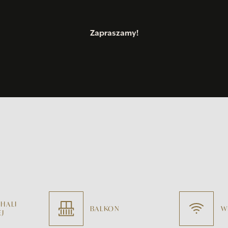
Zapraszamy!
 HALI
BALKON
W
J