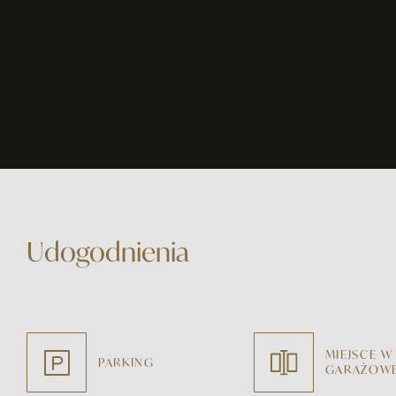
Udogodnienia
MIEJSCE W
PARKING
GARAŻOWE