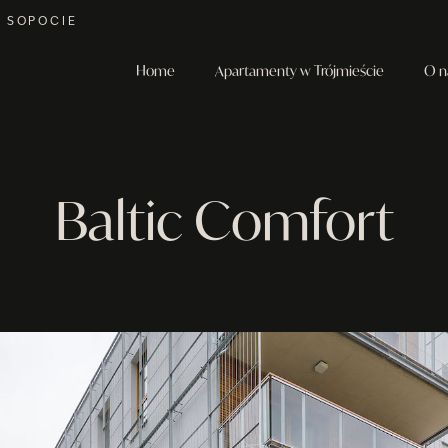
W SOPOCIE
Home
Apartamenty w Trójmieście
O n
Baltic Comfort