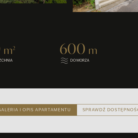
0
600
m
m
2
ZCHNIA
DO MORZA
GALERIA I OPIS APARTAMENTU
SPRAWDŹ DOSTĘPNOŚ