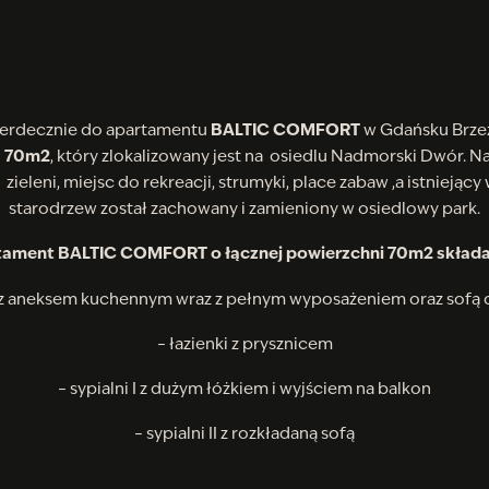
erdecznie do apartamentu
BALTIC COMFORT
w Gdańsku Brzeź
i
70m2
, który zlokalizowany jest na osiedlu Nadmorski Dwór. Na
zieleni, miejsc do rekreacji, strumyki, place zabaw ,a istniejący
starodrzew został zachowany i zamieniony w osiedlowy park.
ament BALTIC COMFORT o łącznej powierzchni 70m2 składa 
 z aneksem kuchennym wraz z pełnym wyposażeniem oraz sofą 
– łazienki z prysznicem
– sypialni I z dużym łóżkiem i wyjściem na balkon
– sypialni II z rozkładaną sofą