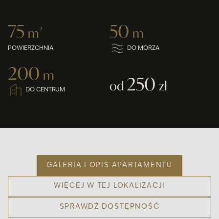
75
50
m
2
m
POWIERZCHNIA
DO MORZA
200
m
250
od
zł
DO CENTRUM
GALERIA I OPIS APARTAMENTU
WIĘCEJ W TEJ LOKALIZACJI
SPRAWDŹ DOSTĘPNOŚĆ