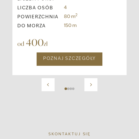
4
LICZBA OSÓB
LI
2
80 m
POWIERZCHNIA
PO
150 m
DO MORZA
DO
400
od
zł
od
POZNAJ SZCZEGÓŁY
SKONTAKTUJ SIĘ