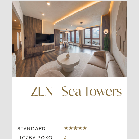
ER
ZEN - Sea Towers
STANDARD
ST
3
LICZBA POKOI
LI