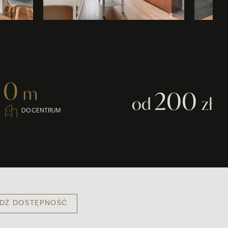
0
m
200
od
zł
DO CENTRUM
DŹ DOSTĘPNOŚĆ