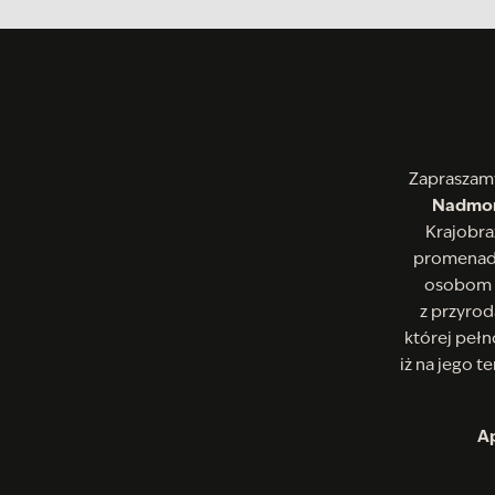
Zapraszam
Nadmor
Krajobra
promenada
osobom c
z przyro
której pełn
iż na jego t
Ap