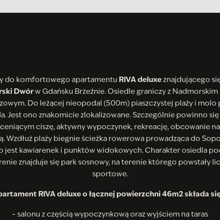
y do komfortowego apartamentu
RIVA deluxe
znajdującego się
ski Dwór
w Gdańsku Brzeźnie. Osiedle graniczy z Nadmorskim
zowym. Do leżącej nieopodal (500m) piaszczystej plaży i molo
. Jest ono znakomicie zlokalizowane. Szczególnie powinno si
eniącym ciszę, aktywny wypoczynek, rekreację, obcowanie na
dą. Wzdłuż plaży biegnie ścieżka rowerowa prowadząca do Sopo
o jest kawiarenek i punktów widokowych. Charakter osiedla pod
erenie znajduje się park sosnowy, na terenie którego powstały li
sportowe.
artament RIVA deluxe o łącznej powierzchni 46m2 składa się
– salonu z częścią wypoczynkową oraz wyjściem na taras