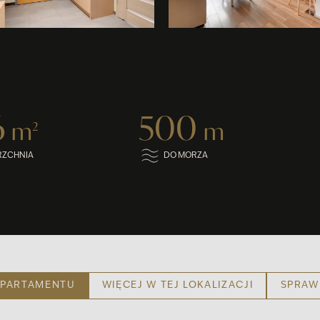
6
500
m
m
2
RZCHNIA
DO MORZA
 APARTAMENTU
WIĘCEJ W TEJ LOKALIZACJI
SPRAW