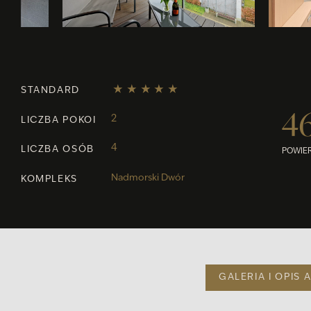
STANDARD
4
2
LICZBA POKOI
4
LICZBA OSÓB
POWIE
Nadmorski Dwór
KOMPLEKS
GALERIA I OPIS