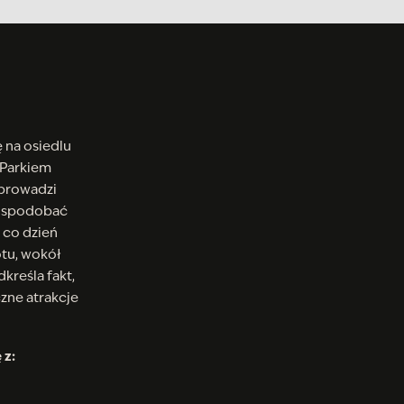
 na osiedlu
 Parkiem
 prowadzi
ę spodobać
 co dzień
tu, wokół
kreśla fakt,
czne atrakcje
 z: