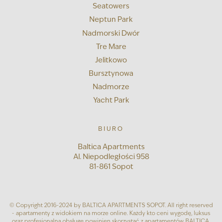
Seatowers
Neptun Park
Nadmorski Dwór
Tre Mare
Jelitkowo
Bursztynowa
Nadmorze
Yacht Park
BIURO
Baltica Apartments
Al. Niepodległości 958
81-861 Sopot
© Copyright 2016-2024 by BALTICA APARTMENTS SOPOT. All right reserved
- apartamenty z widokiem na morze online. Każdy kto ceni wygodę, luksus
oraz profesjonalną obsługę powinien skorzystać z apartamentów BALTICA.