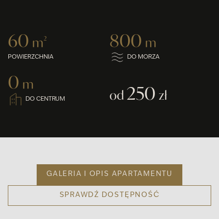
60
800
m
2
m
POWIERZCHNIA
DO MORZA
0
m
250
od
zł
DO CENTRUM
GALERIA I OPIS APARTAMENTU
SPRAWDŹ DOSTĘPNOŚĆ