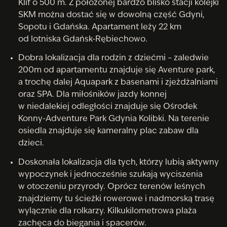
Klif o 500 m. Z położonej bardzo blisko stacji kolejki
SKM można dostać się w dowolną część Gdyni,
Sopotu i Gdańska. Apartament leży 22 km
od lotniska Gdańsk-Rębiechowo.
Dobra lokalizacja dla rodzin z dziećmi – zaledwie
200m od apartamentu znajduje się Aventure park,
a trochę dalej Aquapark z basenami i zjeżdżalniami
oraz SPA. Dla miłośników jazdy konnej
w niedalekiej odległości znajduje się Ośrodek
Konny-Adventure Park Gdynia Kolibki. Na terenie
osiedla znajduje się kameralny plac zabaw dla
dzieci.
Doskonała lokalizacja dla tych, którzy lubią aktywny
wypoczynek i jednocześnie szukają wyciszenia
w otoczeniu przyrody. Oprócz terenów leśnych
znajdziemy tu ścieżki rowerowe i nadmorską trasę
wylącznie dla rolkarzy. Kilkukilometrowa plaża
zachęca do biegania i spacerów.