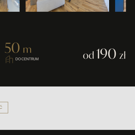
50
m
190
od
zł
DO CENTRUM
Ć