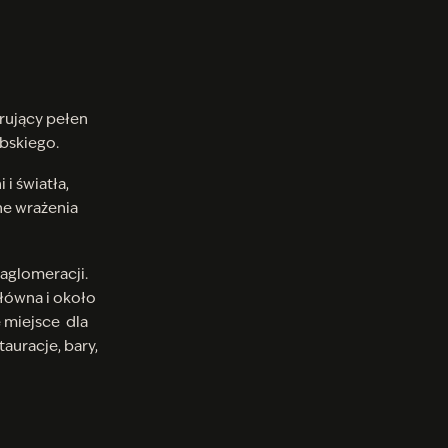
ujący pełen
bskiego.
i światła,
ne wrażenia
aglomeracji.
Główna i około
e miejsce dla
tauracje, bary,