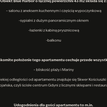
Obiekt Blue Harbor o łącznej powierzchni 43 m2 składa się z:
– salonu z aneksem kuchennym i częścią wypoczynkową
-sypialni z dużym panoramicznym oknem
-łazienki z kabiną prysznicową
-balkonu
komite położenie tego apartamentu cechuje przede wszyst
– bliskość plaży i Mariny
lekiej odległości od apartamentu znajduje się Skwer Kościuszki 
jańska, czyli ścisłe centrum Gdyni z licznymi sklepami i restau
Udogodnienia dla gości apartamentu to m.in.