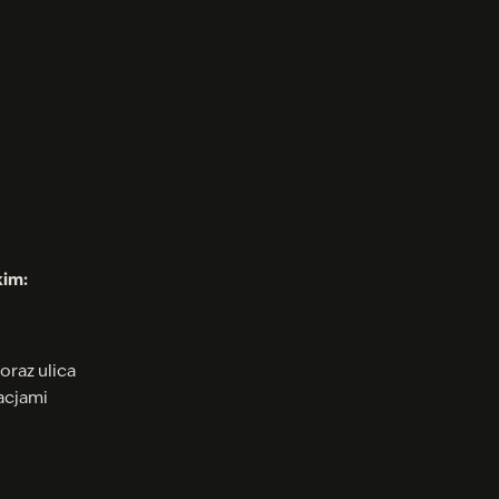
kim:
oraz ulica
racjami