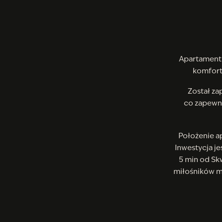
Apartamen
komfort
Został za
co zapewni
Położenie a
Inwestycja je
5 min od Skw
miłośników mie