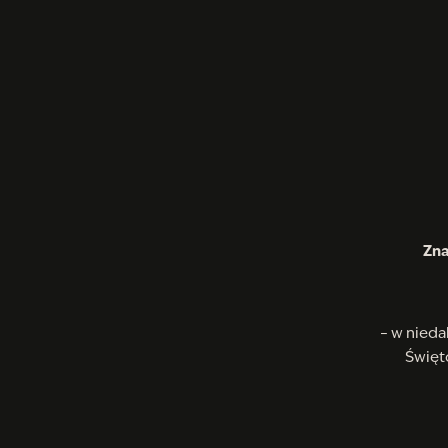
Zna
– w nieda
Święto