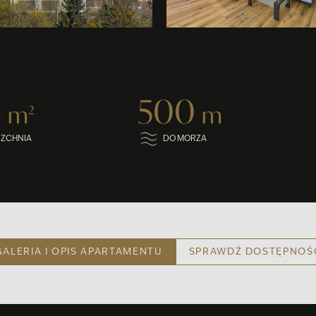
3
500
m
m
2
RZCHNIA
DO MORZA
GALERIA I OPIS APARTAMENTU
SPRAWDŹ DOSTĘPNOŚ