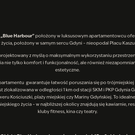
t
„Blue Harbour”
położony w luksusowym apartamentowcu ofer
 życia, położony w samym sercu Gdyni – nieopodal Placu Kaszu
projektowany z myślą o maksymalnym wykorzystaniu przestrzeni 
a nie tylko komfort i funkcjonalność, ale również niezapomnia
estetyczne.
partamentu gwarantuje łatwość poruszania się po trójmiejskiej 
st zlokalizowana w odległości 1 km od stacji SKM i PKP Gdynia 
eru Kościuszki, plaży miejskiej czy Mariny Gdyńskiej. To idealn
jskiego życia – w najbliższej okolicy znajdują się kawiarnie, res
kluby fitness, kina czy teatry.