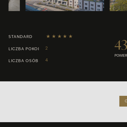
STANDARD
4
2
LICZBA POKOI
POWIE
4
LICZBA OSÓB